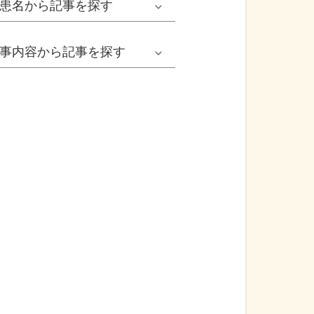
患名
から記事を探す
小児耳鼻いんこう科系
冬の病気
女性
網膜剝離
事内容
から記事を探す
歯科口腔外科系
感染症
子ども
カンジダ腟炎
今日は何の日
歯科系
性感染症
高齢者
貧血
健康・美容
精神科系
アレルギー
痛風
食生活
血液内科系
自己免疫疾患
膀胱がん
プレスリリース
消化器外科系
がん・悪性腫瘍
前立腺がん
医療Q&A
脳神経外科系
依存症
前立腺肥大症
基礎知識