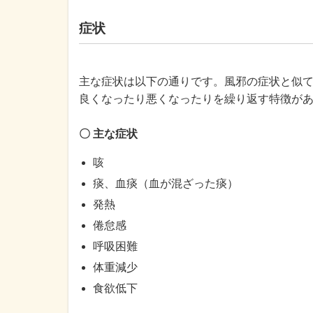
症状
主な症状は以下の通りです。風邪の症状と似て
良くなったり悪くなったりを繰り返す特徴が
〇 主な症状
咳
痰、血痰（血が混ざった痰）
発熱
倦怠感
呼吸困難
体重減少
食欲低下