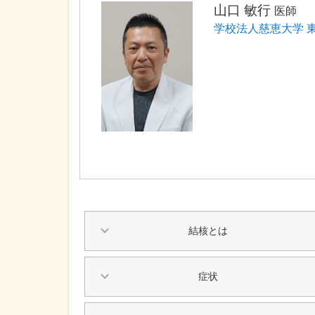
山口 敏行
医師
学校法人慈恵大学 
結核とは
症状