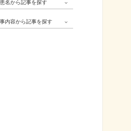
患名
から記事を探す
小児耳鼻いんこう科系
冬の病気
女性
網膜剝離
事内容
から記事を探す
歯科口腔外科系
感染症
子ども
カンジダ腟炎
今日は何の日
歯科系
性感染症
高齢者
貧血
健康・美容
精神科系
アレルギー
痛風
食生活
血液内科系
自己免疫疾患
膀胱がん
プレスリリース
消化器外科系
がん・悪性腫瘍
前立腺がん
医療Q&A
脳神経外科系
依存症
前立腺肥大症
基礎知識